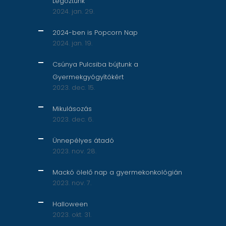
Legóztunk
2024. jan. 29.
2024-ben is Popcorn Nap
2024. jan. 19.
Csúnya Pulcsiba bújtunk a
Gyermekgyógyítókért
2023. dec. 15.
Mikulásozás
2023. dec. 6.
Ünnepélyes átadó
2023. nov. 28.
Mackó ölelő nap a gyermekonkológián
2023. nov. 7.
Halloween
2023. okt. 31.