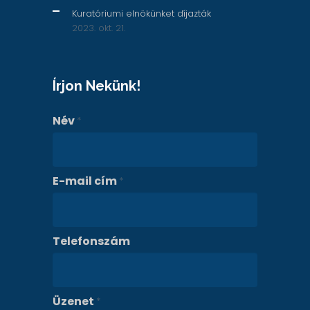
Kuratóriumi elnökünket díjazták
2023. okt. 21.
Írjon Nekünk!
Név
*
E-mail cím
*
Telefonszám
Üzenet
*