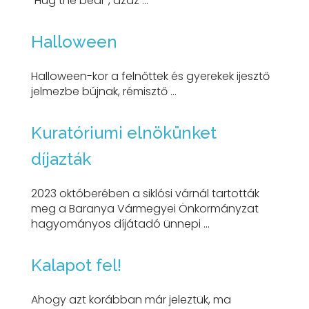
"Hug the bear", azaz ...
Halloween
Halloween-kor a felnőttek és gyerekek ijesztő
jelmezbe bújnak, rémisztő ...
Kuratóriumi elnökünket
díjazták
2023 októberében a siklósi várnál tartották
meg a Baranya Vármegyei Önkormányzat
hagyományos díjátadó ünnepi ...
Kalapot fel!
Ahogy azt korábban már jeleztük, ma