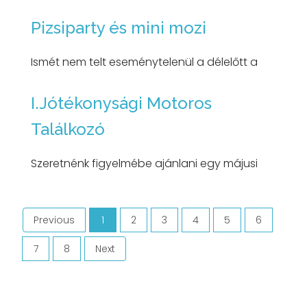
Pizsiparty és mini mozi
Ismét nem telt eseménytelenül a délelőtt a
I.Jótékonysági Motoros
Találkozó
Szeretnénk figyelmébe ajánlani egy májusi
Previous
1
2
3
4
5
6
(current)
7
8
Next