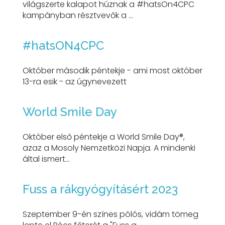
világszerte kalapot húznak a #hatsOn4CPC
kampányban résztvevők a ...
#hatsON4CPC
Október második péntekje - ami most október
13-ra esik - az úgynevezett
World Smile Day
Október első péntekje a World Smile Day®,
azaz a Mosoly Nemzetközi Napja. A mindenki
által ismert...
Fuss a rákgyógyításért 2023
Szeptember 9-én színes pólós, vidám tömeg