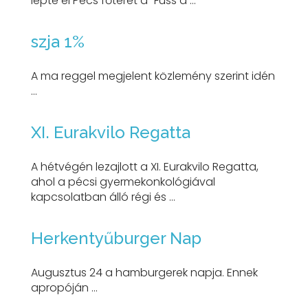
lepte el Pécs főterét a "Fuss a ...
szja 1%
A ma reggel megjelent közlemény szerint idén
...
XI. Eurakvilo Regatta
A hétvégén lezajlott a XI. Eurakvilo Regatta,
ahol a pécsi gyermekonkológiával
kapcsolatban álló régi és ...
Herkentyűburger Nap
Augusztus 24 a hamburgerek napja. Ennek
apropóján ...