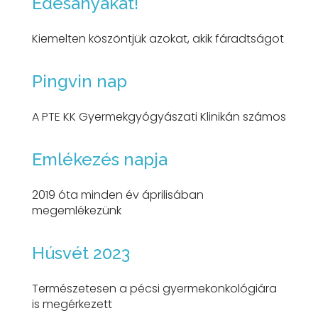
Édesanyákat!
Kiemelten köszöntjük azokat, akik fáradtságot
Pingvin nap
A PTE KK Gyermekgyógyászati Klinikán számos
Emlékezés napja
2019 óta minden év áprilisában
megemlékezünk
Húsvét 2023
Természetesen a pécsi gyermekonkológiára
is megérkezett