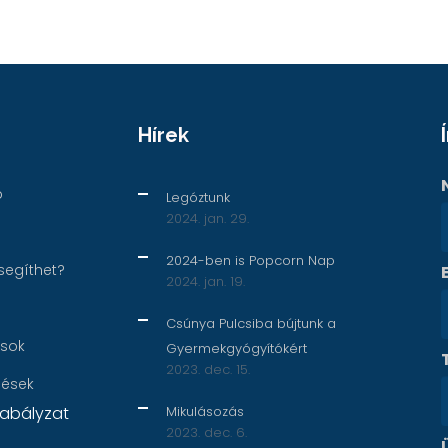
Hírek
p
Legóztunk
2024. jan. 29.
2024-ben is Popcorn Nap
segíthet?
2024. jan. 19.
Csúnya Pulcsiba bújtunk a
ások
Gyermekgyógyítókért
2023. dec. 15.
nések
abályzat
Mikulásozás
2023. dec. 6.