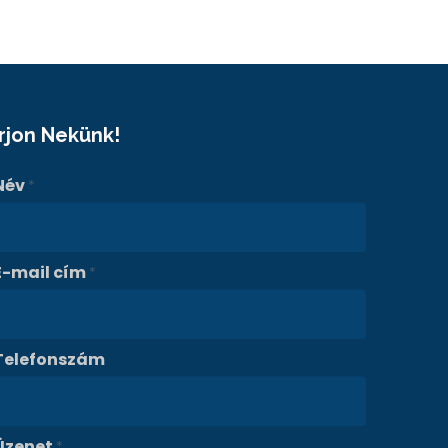
Írjon Nekünk!
Név
*
E-mail cím
*
Telefonszám
Üzenet
*