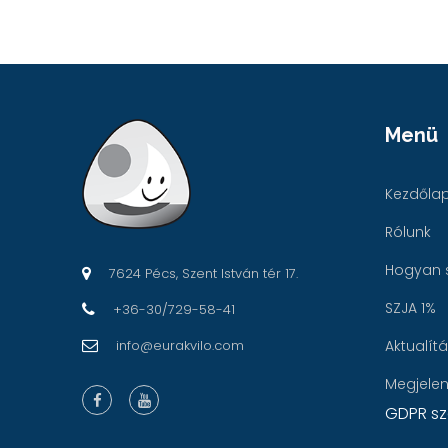
Menü
Kezdőla
Rólunk
Hogyan 
7624 Pécs, Szent István tér 17.
SZJA 1%
+36-30/729-58-41
info@eurakvilo.com
Aktualít
Megjele
GDPR sz