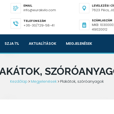
EMAIL
LEVELEZÉSI C
info@eurakvilo.com
7623 Pécs, Józ
SZÁMLASZÁM
TELEFONSZÁM
MKB: 1030000
+36-30/729-58-41
49020012
SZJA 1%
AKTUALÍTÁSOK
MEGJELENÉSEK
AKÁTOK, SZÓRÓANYA
Kezdőlap
Megjelenések
Plakátok, szóróanyagok