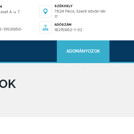
SZÉKHELY
ÍM
7624 Pécs, Szent István tér
sef A. u. 7.
17.
ADÓSZÁM
2-10531950-
18215962-1-02
ADOMÁNYOZOK
GOK