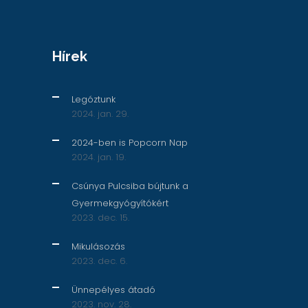
Hírek
Legóztunk
2024. jan. 29.
2024-ben is Popcorn Nap
2024. jan. 19.
Csúnya Pulcsiba bújtunk a
Gyermekgyógyítókért
2023. dec. 15.
Mikulásozás
2023. dec. 6.
Ünnepélyes átadó
2023. nov. 28.