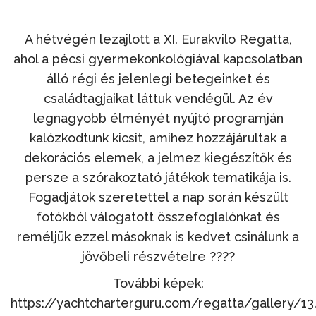
A hétvégén lezajlott a XI. Eurakvilo Regatta,
ahol a pécsi gyermekonkológiával kapcsolatban
álló régi és jelenlegi betegeinket és
családtagjaikat láttuk vendégül. Az év
legnagyobb élményét nyújtó programján
kalózkodtunk kicsit, amihez hozzájárultak a
dekorációs elemek, a jelmez kiegészítők és
persze a szórakoztató játékok tematikája is.
Fogadjátok szeretettel a nap során készült
fotókból válogatott összefoglalónkat és
reméljük ezzel másoknak is kedvet csinálunk a
jövőbeli részvételre ????
További képek:
https://yachtcharterguru.com/regatta/gallery/13.