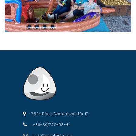
7624 Pécs, Szent István tér 17.
+36-30/729-58-41
info@eurakvilo.com