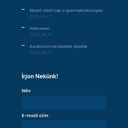
Mackó ölelő nap a gyermekonkológián
2023. nov. 7.
Halloween
2023. okt. 31.
Kuratóriumi elnökünket díjazták
2023. okt. 21.
Írjon Nekünk!
Név
*
E-mail cím
*