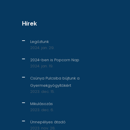
Hírek
Legóztunk
2024. jan. 29.
2024-ben is Popcorn Nap
2024. jan. 19.
Csúnya Pulcsiba bújtunk a
Gyermekgyógyítókért
2023. dec. 15.
Mikulásozás
2023. dec. 6.
Ünnepélyes átadó
2023. nov. 28.