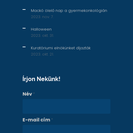
Mackó ölelő nap a gyermekonkológián
2023. nov. 7.
Halloween
2023. okt. 31.
Kuratóriumi elnökünket díjazták
2023. okt. 21.
Írjon Nekünk!
Név
*
E-mail cím
*