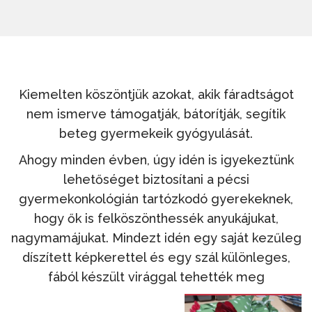
Kiemelten köszöntjük azokat, akik fáradtságot
nem ismerve támogatják, bátorítják, segítik
beteg gyermekeik gyógyulását.
Ahogy minden évben, úgy idén is igyekeztünk
lehetőséget biztosítani a pécsi
gyermekonkológián tartózkodó gyerekeknek,
hogy ők is felköszönthessék anyukájukat,
nagymamájukat. Mindezt idén egy saját kezűleg
díszített képkerettel és egy szál különleges,
fából készült virággal tehették meg