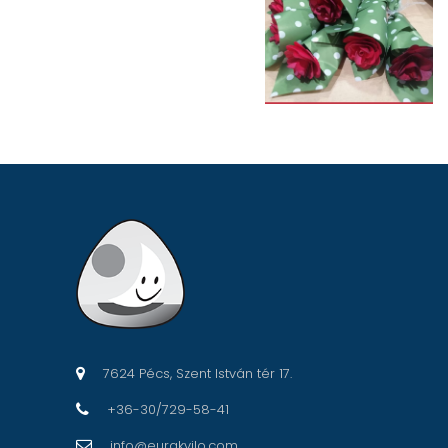
7624 Pécs, Szent István tér 17.
+36-30/729-58-41
info@eurakvilo.com