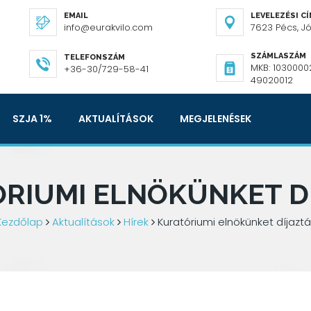
EMAIL
LEVELEZÉSI C
info@eurakvilo.com
7623 Pécs, Józ
SZÁMLASZÁM
TELEFONSZÁM
MKB: 1030000
+36-30/729-58-41
49020012
SZJA 1%
AKTUALÍTÁSOK
MEGJELENÉSEK
RIUMI ELNÖKÜNKET D
Kezdőlap
Aktualítások
Hírek
Kuratóriumi elnökünket díjaztá