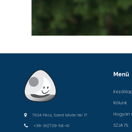
Menü
Kezdőla
Rólunk
Hogyan 
7624 Pécs, Szent István tér 17.
SZJA 1%
+36-30/729-58-41