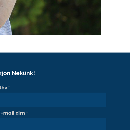
Írjon Nekünk!
Név
*
E-mail cím
*