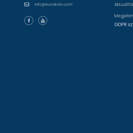
info@eurakvilo.com
Aktualít
Megjele
GDPR sz