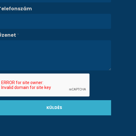
Telefonszám
Üzenet
*
KÜLDÉS