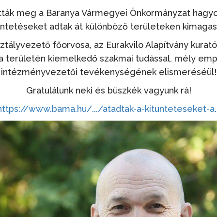
rtották meg a Baranya Vármegyei Önkormányzat hagyo
üntetéseket adtak át különböző területeken kimag
sztályvezető főorvosa, az Eurakvilo Alapítvány kurat
ia területén kiemelkedő szakmai tudással, mély emp
intézményvezetői tevékenységének elismeréséül!
Gratulálunk neki és büszkék vagyunk rá!
https://www.bama.hu/.../atadtak-a-kitunteteseket-a..