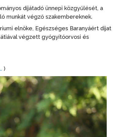
mányos díjátadó ünnepi közgyűlését, a
asló munkát végző szakembereknek.
óriumi elnöke, Egészséges Baranyáért díjat
átiával végzett gyógyítóorvosi és
.
)