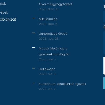
ások
Gyermekgyógyítókért
2023. dec. 15.
nések
abályzat
Mikulásozás
2023. dec. 6.
Ünnepélyes átadó
2023. nov. 28.
Mackó ölelő nap a
gyermekonkológián
2023. nov. 7.
Halloween
2023. okt. 31.
Kuratóriumi elnökünket díjazták
2023. okt. 21.