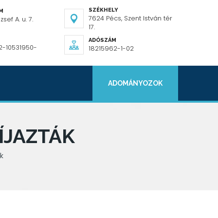
SZÉKHELY
ÍM
7624 Pécs, Szent István tér
sef A. u. 7.
17.
ADÓSZÁM
2-10531950-
18215962-1-02
ADOMÁNYOZOK
ÍJAZTÁK
k