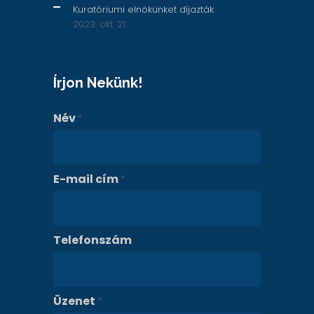
Kuratóriumi elnökünket díjazták
2023. okt. 21.
Írjon Nekünk!
Név
*
E-mail cím
*
Telefonszám
Üzenet
*