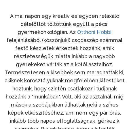
A mai napon egy kreatív és egyben relaxáló
délelőttöt töltöttünk együtt a pécsi
gyermekonkológián. Az
Otthoni Hobbi
felajánlásából (köszönjük!) csodaszép számmal
festő készletek érkeztek hozzánk, amik
részletességük miatta inkább a nagyobb
gyerekeket várták az alkotói asztalhoz.
Természetesen a kisebbek sem maradhattak ki,
akiknek korosztályuknak megfelelően kifestőket
hoztunk, hogy szintén csatlakozni tudjanak
hozzánk a "munkában". Volt, aki az asztalnál, míg
mások a szobájukban állhattak neki a színes
képek elkészítéséhez, ami nem egy pár órás,
inkább több napos elfoglaltságnak ígérkezik
számukra. Bízunk benne, hogy a kifestők