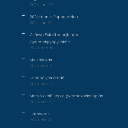
2024. jan. 29.
2024-ben is Popcorn Nap
2024. jan. 19.
Csúnya Pulcsiba bújtunk a
Gyermekgyógyítókért
2023. dec. 15.
Mikulásozás
2023. dec. 6.
Ünnepélyes átadó
2023. nov. 28.
Mackó ölelő nap a gyermekonkológián
2023. nov. 7.
Halloween
2023. okt. 31.