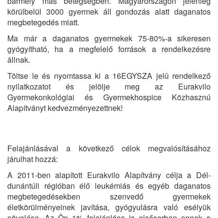
bármely más betegségben. Magyarországon jelenleg
körülbelül 3000 gyermek áll gondozás alatt daganatos
megbetegedés miatt.
Ma már a daganatos gyermekek 75-80%-a sikeresen
gyógyítható, ha a megfelelő források a rendelkezésre
állnak.
Töltse le és nyomtassa ki a 16EGYSZA jelû rendelkező
nyilatkozatot és jelölje meg az Eurakvilo
Gyermekonkológiai és Gyermekhospice Közhasznú
Alapítványt kedvezményezettnek!
Felajánlásával a következő célok megvalósításához
járulhat hozzá:
A 2011-ben alapított Eurakvilo Alapítvány célja a Dél-
dunántúli régióban élő leukémiás és egyéb daganatos
megbetegedésekben szenvedő gyermekek
életkörülményeinek javítása, gyógyulásra való esélyük
növelése. Az Ön 1% felajánlása is elsősorban ennek a