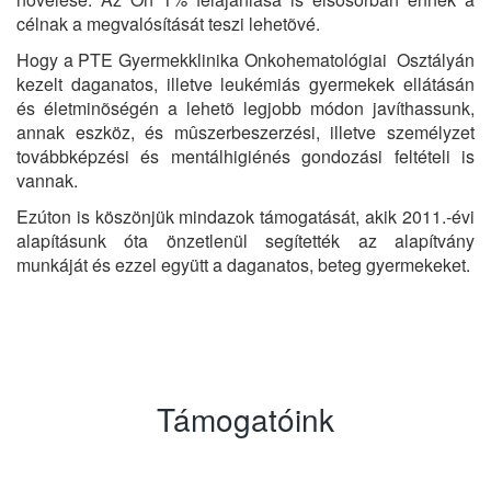
célnak a megvalósítását teszi lehetõvé.
Hogy a PTE Gyermekklinika Onkohematológiai Osztályán
kezelt daganatos, illetve leukémiás gyermekek ellátásán
és életminõségén a lehetõ legjobb módon javíthassunk,
annak eszköz, és mûszerbeszerzési, illetve személyzet
továbbképzési és mentálhigiénés gondozási feltételi is
vannak.
Ezúton is köszönjük mindazok támogatását, akik 2011.-évi
alapításunk óta önzetlenül segítették az alapítvány
munkáját és ezzel együtt a daganatos, beteg gyermekeket.
Támogatóink