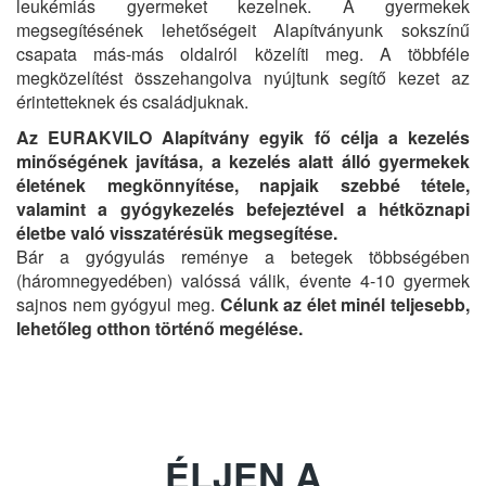
leukémiás gyermeket kezelnek. A gyermekek
megsegítésének lehetőségeit Alapítványunk sokszínű
csapata más-más oldalról közelíti meg. A többféle
megközelítést összehangolva nyújtunk segítő kezet az
érintetteknek és családjuknak.
Az EURAKVILO Alapítvány egyik fő célja a kezelés
minőségének javítása, a kezelés alatt álló gyermekek
életének megkönnyítése, napjaik szebbé tétele,
valamint a gyógykezelés befejeztével a hétköznapi
életbe való visszatérésük megsegítése.
Bár a gyógyulás reménye a betegek többségében
(háromnegyedében) valóssá válik, évente 4-10 gyermek
sajnos nem gyógyul meg.
Célunk az élet minél teljesebb,
lehetőleg otthon történő megélése.
ÉLJEN A