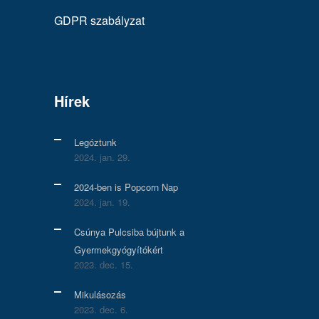
GDPR szabályzat
Hírek
Legóztunk
2024. jan. 29.
2024-ben is Popcorn Nap
2024. jan. 19.
Csúnya Pulcsiba bújtunk a
Gyermekgyógyítókért
2023. dec. 15.
Mikulásozás
2023. dec. 6.