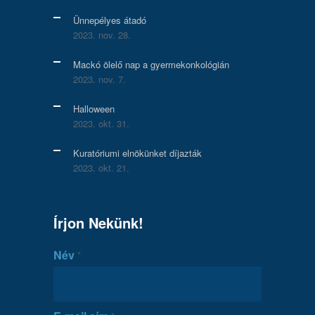
Ünnepélyes átadó
2023. nov. 28.
Mackó ölelő nap a gyermekonkológián
2023. nov. 7.
Halloween
2023. okt. 31.
Kuratóriumi elnökünket díjazták
2023. okt. 21.
Írjon Nekünk!
Név
*