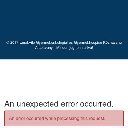
© 2017 Eurakvilo Gyermekonkológiai és Gyermekhospice Közhasznú
Alapítvány - Minden jog fenntartva!
An unexpected error occurred.
An error occurred while processing this request.