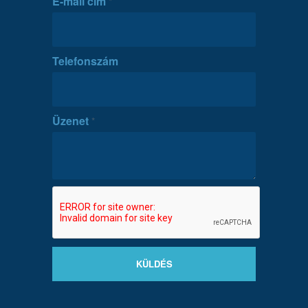
E-mail cím
*
Telefonszám
Üzenet
*
KÜLDÉS