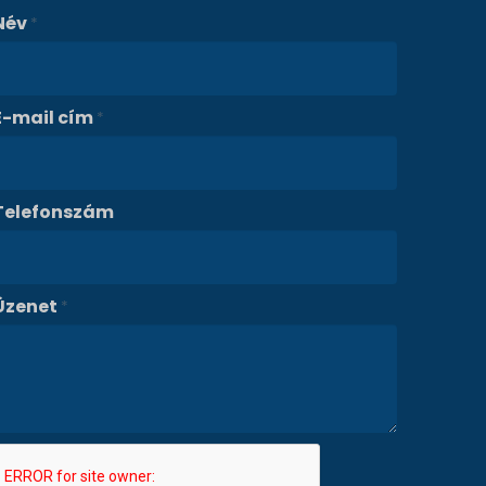
Név
*
E-mail cím
*
Telefonszám
Üzenet
*