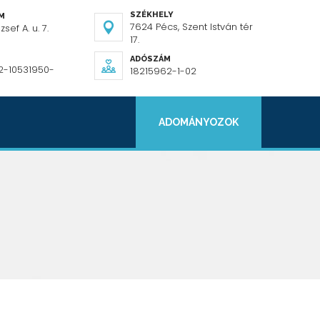
SZÉKHELY
ÍM
7624 Pécs, Szent István tér
sef A. u. 7.
17.
ADÓSZÁM
2-10531950-
18215962-1-02
ADOMÁNYOZOK