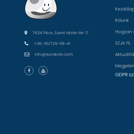
Kezdőla
Rólunk
Hogyan 
7624 Pécs, Szent István tér 17.
SZJA 1%
+36-30/729-58-41
info@eurakvilo.com
Aktualít
Megjele
GDPR sz