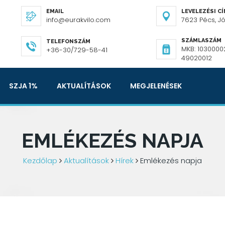
EMAIL
LEVELEZÉSI C
info@eurakvilo.com
7623 Pécs, Józ
SZÁMLASZÁM
TELEFONSZÁM
MKB: 1030000
+36-30/729-58-41
49020012
SZJA 1%
AKTUALÍTÁSOK
MEGJELENÉSEK
EMLÉKEZÉS NAPJA
Kezdőlap
Aktualítások
Hírek
Emlékezés napja