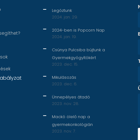
p
Legóztunk
2024. jan. 29.
2024-ben is Popcorn Nap
segíthet?
2024. jan. 19.
Csúnya Pulcsiba bújtunk a
ások
Gyermekgyógyítókért
2023. dec. 15.
nések
abályzat
Mikulásozás
2023. dec. 6.
Ünnepélyes átadó
2023. nov. 28.
Mackó ölelő nap a
gyermekonkológián
2023. nov. 7.