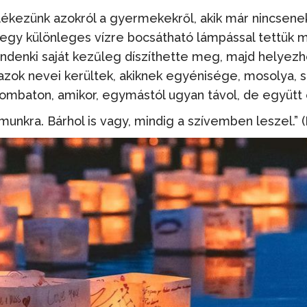
kezünk azokról a gyermekekről, akik már nincsenek
n egy különleges vízre bocsátható lámpással tettük m
indenki saját kezűleg díszíthette meg, majd helyezh
 azok nevei kerültek, akiknek egyénisége, mosolya,
ombaton, amikor, egymástól ugyan távol, de együtt 
munkra. Bárhol is vagy, mindig a szívemben leszel.”