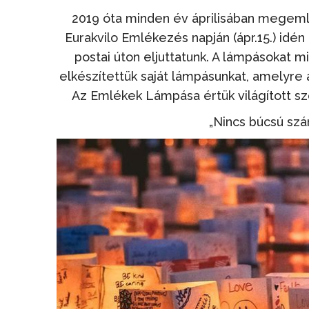
2019 óta minden év áprilisában megemlé
Eurakvilo Emlékezés napján (ápr.15.) idé
postai úton eljuttatunk. A lámpásokat m
elkészítettük saját lámpásunkat, amelyre
Az Emlékek Lámpása értük világított sz
„Nincs búcsú szá