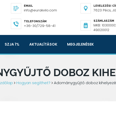
EMAIL
LEVELEZÉSI C
info@eurakvilo.com
7623 Pécs, Józ
SZÁMLASZÁM
TELEFONSZÁM
MKB: 1030000
+36-30/729-58-41
49020012
SZJA 1%
AKTUALÍTÁSOK
MEGJELENÉSEK
YGYŰJTŐ DOBOZ KIHE
zdőlap
Hogyan segíthet?
Adománygyűjtő doboz kihelyez