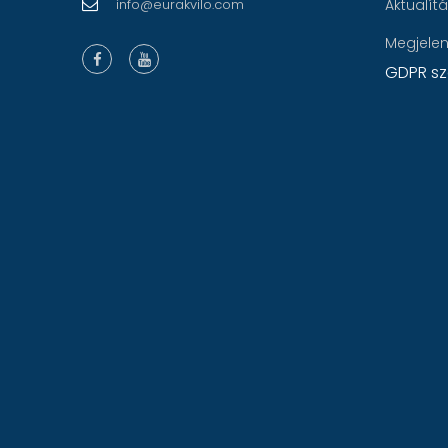
info@eurakvilo.com
Aktualít
Megjele
GDPR sz