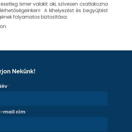
setleg ismer valakit aki, szívesen csatlakozna
érhetőségeinken! A kihelyezést és begyűjtést
gének folyamatos biztosítása.
on.
Írjon Nekünk!
Név
*
E-mail cím
*