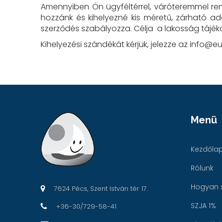
Amennyiben Ön ügyféltérrel, váróteremmel rend
hozzánk és kihelyezné kis méretű, zárható a
szerződés szabályozza. Célja a lakosság tájé
Kihelyezési szándékát kérjük, jelezze az info@
Menü
Kezdőla
Rólunk
Hogyan 
7624 Pécs, Szent István tér 17.
SZJA 1%
+36-30/729-58-41