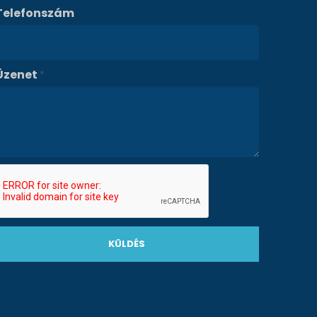
Telefonszám
Üzenet
*
KÜLDÉS