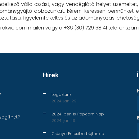
elkező vállalkozást, vagy vendéglátó helyet üzemeltet, e
dománygyűjtő dobozunkat, kérem, keressen bennünket el
koztatása, figyelemfelkeltés és az adományozás lehetősé
eurakvio.com mailen vagy a +36 (30) 729 58 41 telefonszám
Hírek
p
Legóztunk
2024. jan. 29.
2024-ben is Popcorn Nap
segíthet?
2024. jan. 19.
Csúnya Pulcsiba bújtunk a