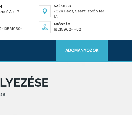
SZÉKHELY
ÍM
7624 Pécs, Szent István tér
sef A. u. 7.
17.
ADÓSZÁM
2-10531950-
18215962-1-02
ADOMÁNYOZOK
LYEZÉSE
ése