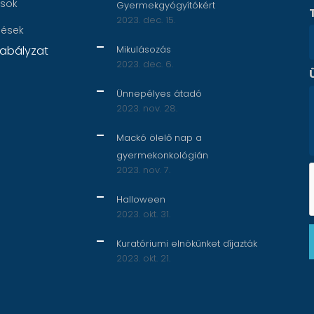
ások
Gyermekgyógyítókért
2023. dec. 15.
nések
abályzat
Mikulásozás
2023. dec. 6.
Ünnepélyes átadó
2023. nov. 28.
Mackó ölelő nap a
gyermekonkológián
2023. nov. 7.
Halloween
2023. okt. 31.
Kuratóriumi elnökünket díjazták
2023. okt. 21.