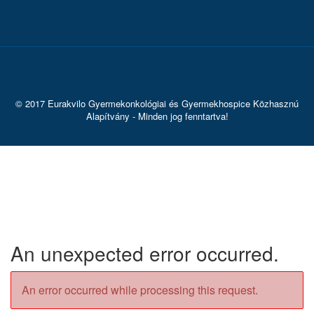
© 2017 Eurakvilo Gyermekonkológiai és Gyermekhospice Közhasznú
Alapítvány - Minden jog fenntartva!
An unexpected error occurred.
An error occurred while processing this request.