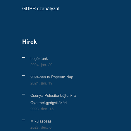
GDPR szabályzat
Hírek
Legóztunk
2024. jan. 29.
2024-ben is Popcorn Nap
2024. jan. 19.
Csúnya Pulcsiba bújtunk a
Gyermekgyógyítókért
2023. dec. 15.
Mikulásozás
2023. dec. 6.