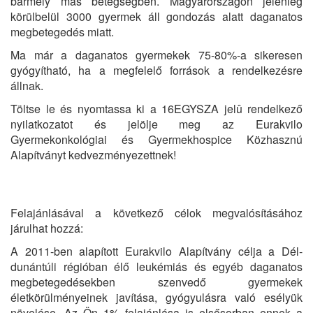
bármely más betegségben. Magyarországon jelenleg
körülbelül 3000 gyermek áll gondozás alatt daganatos
megbetegedés miatt.
Ma már a daganatos gyermekek 75-80%-a sikeresen
gyógyítható, ha a megfelelő források a rendelkezésre
állnak.
Töltse le és nyomtassa ki a 16EGYSZA jelû rendelkező
nyilatkozatot és jelölje meg az Eurakvilo
Gyermekonkológiai és Gyermekhospice Közhasznú
Alapítványt kedvezményezettnek!
Felajánlásával a következő célok megvalósításához
járulhat hozzá:
A 2011-ben alapított Eurakvilo Alapítvány célja a Dél-
dunántúli régióban élő leukémiás és egyéb daganatos
megbetegedésekben szenvedő gyermekek
életkörülményeinek javítása, gyógyulásra való esélyük
növelése. Az Ön 1% felajánlása is elsősorban ennek a