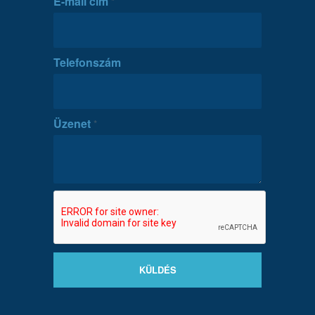
E-mail cím
*
Telefonszám
Üzenet
*
KÜLDÉS