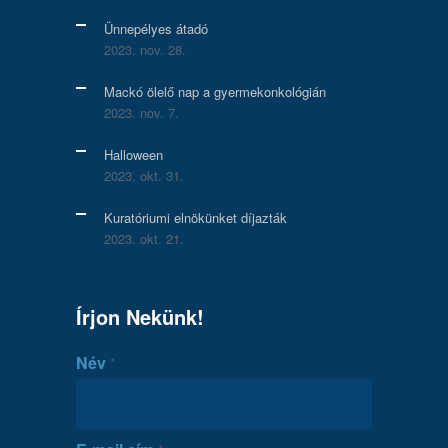
Ünnepélyes átadó
2023. nov. 28.
Mackó ölelő nap a gyermekonkológián
2023. nov. 7.
Halloween
2023. okt. 31.
Kuratóriumi elnökünket díjazták
2023. okt. 21.
Írjon Nekünk!
Név
*