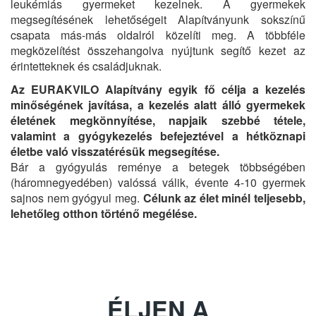
leukémiás gyermeket kezelnek. A gyermekek
megsegítésének lehetőségeit Alapítványunk sokszínű
csapata más-más oldalról közelíti meg. A többféle
megközelítést összehangolva nyújtunk segítő kezet az
érintetteknek és családjuknak.
Az EURAKVILO Alapítvány egyik fő célja a kezelés
minőségének javítása, a kezelés alatt álló gyermekek
életének megkönnyítése, napjaik szebbé tétele,
valamint a gyógykezelés befejeztével a hétköznapi
életbe való visszatérésük megsegítése.
Bár a gyógyulás reménye a betegek többségében
(háromnegyedében) valóssá válik, évente 4-10 gyermek
sajnos nem gyógyul meg.
Célunk az élet minél teljesebb,
lehetőleg otthon történő megélése.
ÉLJEN A