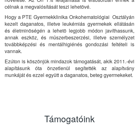
célnak a megvalósítását teszi lehetõvé.
Hogy a PTE Gyermekklinika Onkohematológiai Osztályán
kezelt daganatos, illetve leukémiás gyermekek ellátásán
és életminõségén a lehetõ legjobb módon javíthassunk,
annak eszköz, és mûszerbeszerzési, illetve személyzet
továbbképzési és mentálhigiénés gondozási feltételi is
vannak.
Ezúton is köszönjük mindazok támogatását, akik 2011.-évi
alapításunk óta önzetlenül segítették az alapítvány
munkáját és ezzel együtt a daganatos, beteg gyermekeket.
Támogatóink