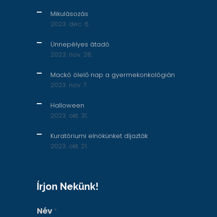
Mikulásozás
2023. dec. 6.
Ünnepélyes átadó
2023. nov. 28.
Mackó ölelő nap a gyermekonkológián
2023. nov. 7.
Halloween
2023. okt. 31.
Kuratóriumi elnökünket díjazták
2023. okt. 21.
Írjon Nekünk!
Név
*