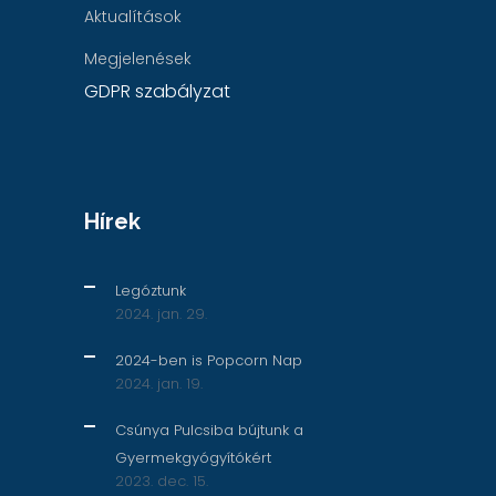
Aktualítások
Megjelenések
GDPR szabályzat
Hírek
Legóztunk
2024. jan. 29.
2024-ben is Popcorn Nap
2024. jan. 19.
Csúnya Pulcsiba bújtunk a
Gyermekgyógyítókért
2023. dec. 15.