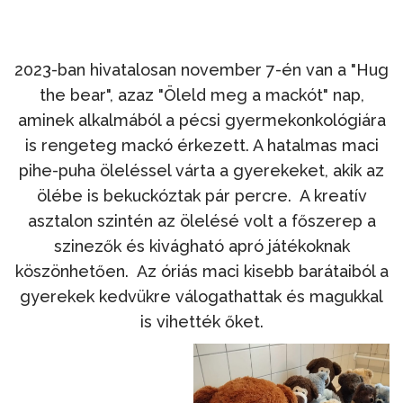
2023-ban hivatalosan november 7-én van a "Hug
the bear", azaz "Öleld meg a mackót" nap,
aminek alkalmából a pécsi gyermekonkológiára
is rengeteg mackó érkezett. A hatalmas maci
pihe-puha öleléssel várta a gyerekeket, akik az
ölébe is bekuckóztak pár percre. A kreatív
asztalon szintén az ölelésé volt a főszerep a
szinezők és kivágható apró játékoknak
köszönhetően. Az óriás maci kisebb barátaiból a
gyerekek kedvükre válogathattak és magukkal
is vihették őket.