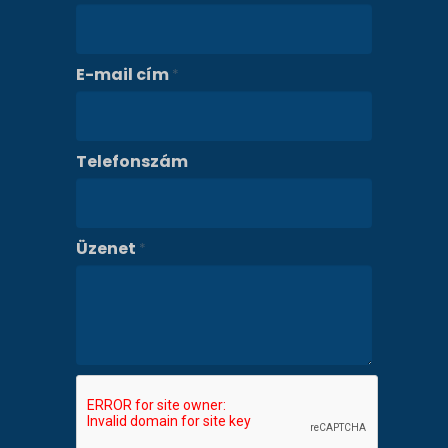
E-mail cím
*
Telefonszám
Üzenet
*