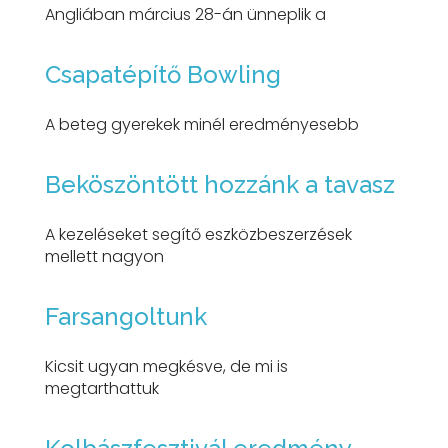
Angliában március 28-án ünneplik a
Csapatépítő Bowling
A beteg gyerekek minél eredményesebb
Beköszöntött hozzánk a tavasz
A kezeléseket segítő eszközbeszerzések
mellett nagyon
Farsangoltunk
Kicsit ugyan megkésve, de mi is
megtarthattuk