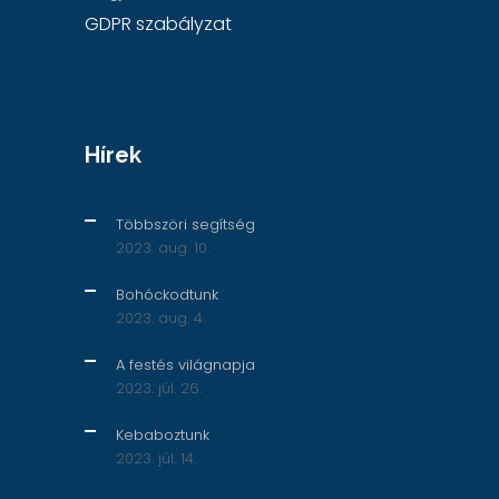
GDPR szabályzat
Hírek
Többszöri segítség
2023. aug. 10.
Bohóckodtunk
2023. aug. 4.
A festés világnapja
2023. júl. 26.
Kebaboztunk
2023. júl. 14.