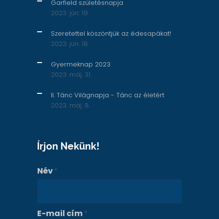
Garfield születésnapja
2023. jún. 19.
Szeretettel köszöntjük az édesapákat!
2023. jún. 18.
Gyermeknap 2023
2023. máj. 31.
II. Tánc Világnapja - Tánc az életért
2023. máj. 8.
Írjon Nekünk!
Név
*
E-mail cím
*