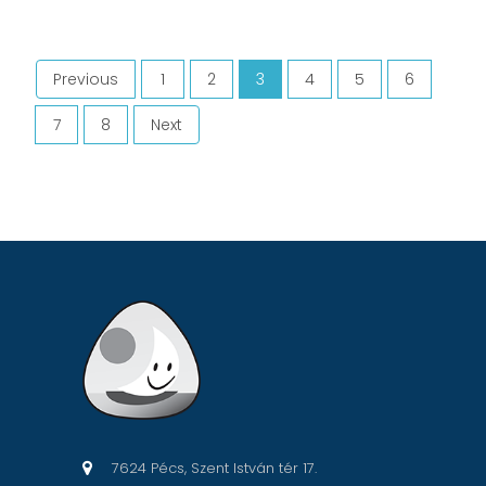
Previous
1
2
3
4
5
6
(current)
7
8
Next
7624 Pécs, Szent István tér 17.