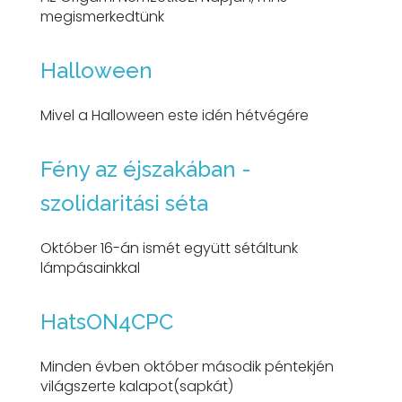
megismerkedtünk
Halloween
Mivel a Halloween este idén hétvégére
Fény az éjszakában -
szolidaritási séta
Október 16-án ismét együtt sétáltunk
lámpásainkkal
HatsON4CPC
Minden évben október második péntekjén
világszerte kalapot(sapkát)