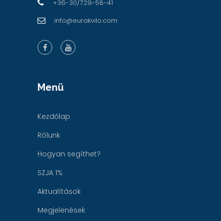
+36-30/729-58-41
info@eurakvilo.com
Menü
Kezdőlap
Rólunk
Hogyan segíthet?
SZJA 1%
Aktualítások
Megjelenések