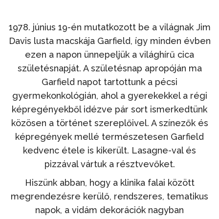
1978. június 19-én mutatkozott be a világnak Jim
Davis lusta macskája Garfield, így minden évben
ezen a napon ünnepeljük a világhírű cica
születésnapját. A születésnap apropóján ma
Garfield napot tartottunk a pécsi
gyermekonkológián, ahol a gyerekekkel a régi
képregényekből idézve pár sort ismerkedtünk
közösen a történet szereplőivel. A színezők és
képregények mellé természetesen Garfield
kedvenc étele is kikerült. Lasagne-val és
pizzával vártuk a résztvevőket.
Hiszünk abban, hogy a klinika falai között
megrendezésre kerülő, rendszeres, tematikus
napok, a vidám dekorációk nagyban