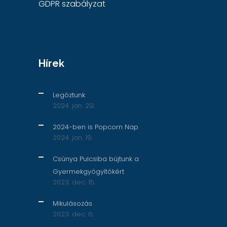
GDPR szabályzat
Hírek
Legóztunk
2024. jan. 29.
2024-ben is Popcorn Nap
2024. jan. 19.
Csúnya Pulcsiba bújtunk a
Gyermekgyógyítókért
2023. dec. 15.
Mikulásozás
2023. dec. 6.