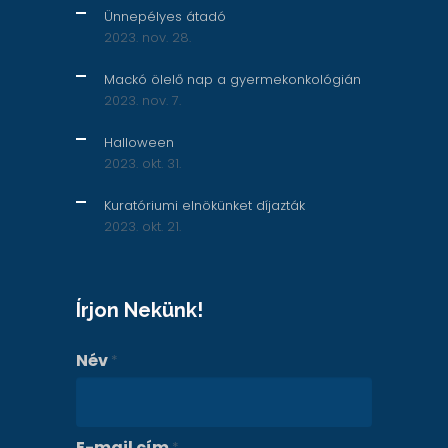
Ünnepélyes átadó
2023. nov. 28.
Mackó ölelő nap a gyermekonkológián
2023. nov. 7.
Halloween
2023. okt. 31.
Kuratóriumi elnökünket díjazták
2023. okt. 21.
Írjon Nekünk!
Név
*
E-mail cím