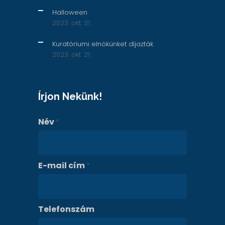
Halloween
2023. okt. 31.
Kuratóriumi elnökünket díjazták
2023. okt. 21.
Írjon Nekünk!
Név
*
E-mail cím
*
Telefonszám