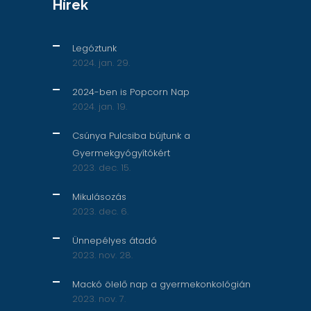
Hírek
Legóztunk
2024. jan. 29.
2024-ben is Popcorn Nap
2024. jan. 19.
Csúnya Pulcsiba bújtunk a
Gyermekgyógyítókért
2023. dec. 15.
Mikulásozás
2023. dec. 6.
Ünnepélyes átadó
2023. nov. 28.
Mackó ölelő nap a gyermekonkológián
2023. nov. 7.