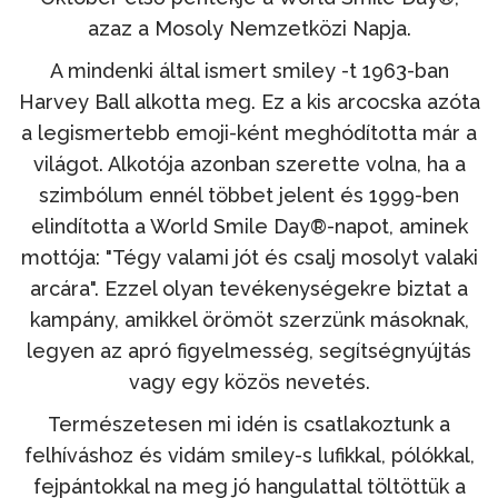
azaz a Mosoly Nemzetközi Napja.
A mindenki által ismert smiley -t 1963-ban
Harvey Ball alkotta meg. Ez a kis arcocska azóta
a legismertebb emoji-ként meghódította már a
világot. Alkotója azonban szerette volna, ha a
szimbólum ennél többet jelent és 1999-ben
elindította a World Smile Day®-napot, aminek
mottója: "Tégy valami jót és csalj mosolyt valaki
arcára". Ezzel olyan tevékenységekre biztat a
kampány, amikkel örömöt szerzünk másoknak,
legyen az apró figyelmesség, segítségnyújtás
vagy egy közös nevetés.
Természetesen mi idén is csatlakoztunk a
felhíváshoz és vidám smiley-s lufikkal, pólókkal,
fejpántokkal na meg jó hangulattal töltöttük a