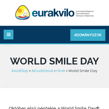
ADOMÁNYOZOK
WORLD SMILE DAY
Kezdőlap
Aktualítások
Hírek
World Smile Day
Október első péntekje a World Smile Day®,