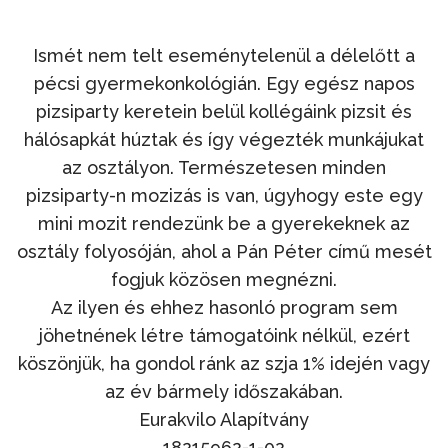
Ismét nem telt eseménytelenül a délelőtt a
pécsi gyermekonkológián. Egy egész napos
pizsiparty keretein belül kollégáink pizsit és
hálósapkát húztak és így végezték munkájukat
az osztályon. Természetesen minden
pizsiparty-n mozizás is van, úgyhogy este egy
mini mozit rendezünk be a gyerekeknek az
osztály folyosóján, ahol a Pán Péter című mesét
fogjuk közösen megnézni.
Az ilyen és ehhez hasonló program sem
jöhetnének létre támogatóink nélkül, ezért
köszönjük, ha gondol ránk az szja 1% idején vagy
az év bármely időszakában.
Eurakvilo Alapítvány
18215962-1-02