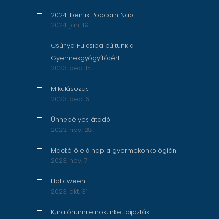
2024-ben is Popcorn Nap
2024. jan. 19.
Csúnya Pulcsiba bújtunk a
Gyermekgyógyítókért
2023. dec. 15.
Mikulásozás
2023. dec. 6.
Ünnepélyes átadó
2023. nov. 28.
Mackó ölelő nap a gyermekonkológián
2023. nov. 7.
Halloween
2023. okt. 31.
Kuratóriumi elnökünket díjazták