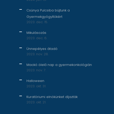
Csúnya Pulcsiba bújtunk a
Gyermekgyógyítókért
2023. dec. 15.
Mikulásozás
2023. dec. 6.
Ünnepélyes átadó
2023. nov. 28.
Mackó ölelő nap a gyermekonkológián
2023. nov. 7.
Halloween
2023. okt. 31.
Kuratóriumi elnökünket díjazták
2023. okt. 21.