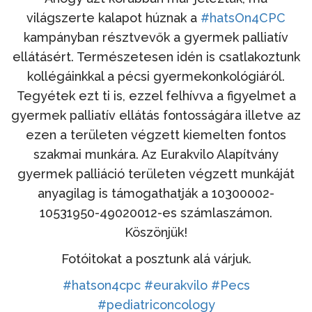
világszerte kalapot húznak a
#hatsOn4CPC
kampányban résztvevők a gyermek palliatív
ellátásért. Természetesen idén is csatlakoztunk
kollégáinkkal a pécsi gyermekonkológiáról.
Tegyétek ezt ti is, ezzel felhívva a figyelmet a
gyermek palliatív ellátás fontosságára illetve az
ezen a területen végzett kiemelten fontos
szakmai munkára. Az Eurakvilo Alapítvány
gyermek palliáció területen végzett munkáját
anyagilag is támogathatják a 10300002-
10531950-49020012-es számlaszámon.
Köszönjük!
Fotóitokat a posztunk alá várjuk.
#hatson4cpc
#eurakvilo
#Pecs
#pediatriconcology