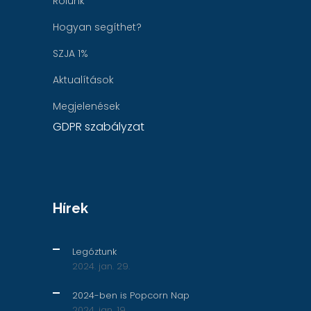
Rólunk
Hogyan segíthet?
SZJA 1%
Aktualítások
Megjelenések
GDPR szabályzat
Hírek
Legóztunk
2024. jan. 29.
2024-ben is Popcorn Nap
2024. jan. 19.