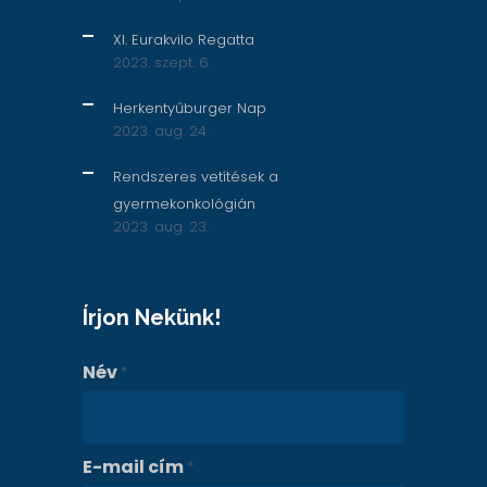
XI. Eurakvilo Regatta
2023. szept. 6.
Herkentyűburger Nap
2023. aug. 24.
Rendszeres vetítések a
gyermekonkológián
2023. aug. 23.
Írjon Nekünk!
Név
*
E-mail cím
*