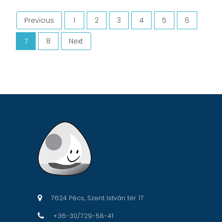
Previous
1
2
3
4
5
6
7
8
Next
(current)
7624 Pécs, Szent István tér 17.
+36-30/729-58-41