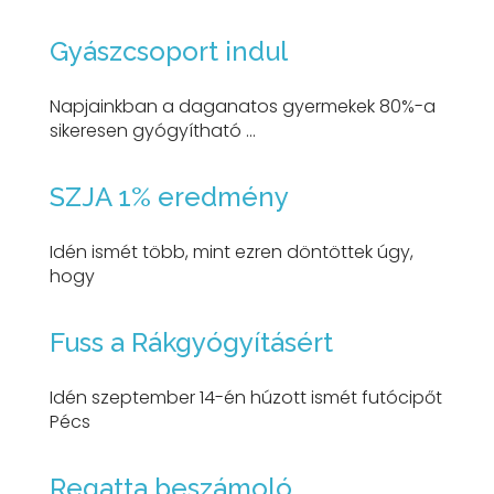
Gyászcsoport indul
Napjainkban a daganatos gyermekek 80%-a
sikeresen gyógyítható ...
SZJA 1% eredmény
Idén ismét több, mint ezren döntöttek úgy,
hogy
Fuss a Rákgyógyításért
Idén szeptember 14-én húzott ismét futócipőt
Pécs
Regatta beszámoló