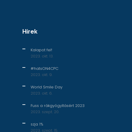
Hírek
Kalapot fel!
2023. okt. 13.
#hatsON4CPC
2023. okt. 9.
World Smile Day
2023. okt. 6.
Fuss a rákgyógyításért 2023
2023. szept. 20.
szja 1%
2023. szept. 15.