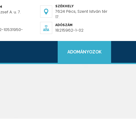
SZÉKHELY
ÍM
7624 Pécs, Szent István tér
sef A. u. 7.
17.
ADÓSZÁM
2-10531950-
18215962-1-02
ADOMÁNYOZOK