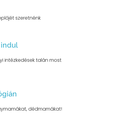
plőjét szeretnénk
 indul
yi intézkedések talán most
ógián
nagymamákat, dédmamákat!