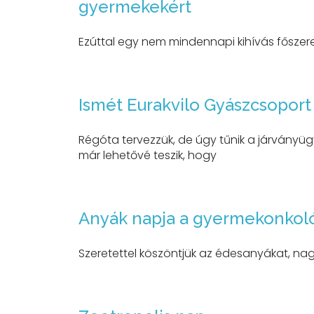
gyermekekért
Ezúttal egy nem mindennapi kihívás főszere
Ismét Eurakvilo Gyászcsoport
Régóta tervezzük, de úgy tűnik a járványüg
már lehetővé teszik, hogy
Anyák napja a gyermekonkol
Szeretettel köszöntjük az édesanyákat, 