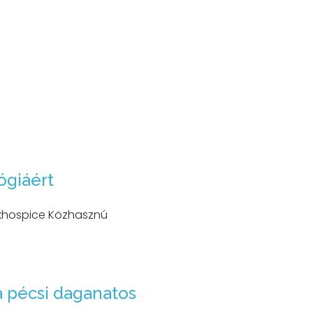
ógiáért
ekhospice Közhasznú
a pécsi daganatos