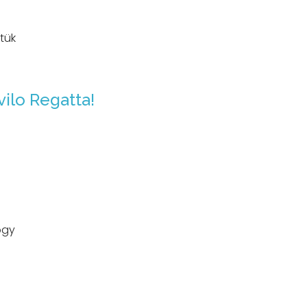
tük
ilo Regatta!
ogy