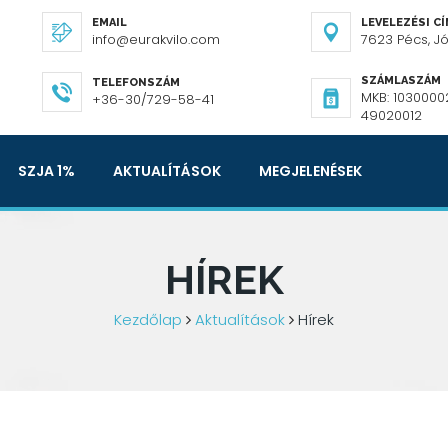
EMAIL
LEVELEZÉSI C
info@eurakvilo.com
7623 Pécs, Józ
SZÁMLASZÁM
TELEFONSZÁM
MKB: 1030000
+36-30/729-58-41
49020012
SZJA 1%
AKTUALÍTÁSOK
MEGJELENÉSEK
HÍREK
Kezdőlap
Aktualítások
Hírek