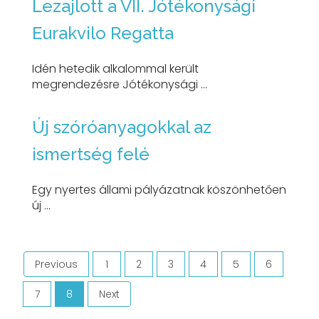
Lezajlott a VII. Jótékonysági
Eurakvilo Regatta
Idén hetedik alkalommal került
megrendezésre Jótékonysági ...
Új szóróanyagokkal az
ismertség felé
Egy nyertes állami pályázatnak köszönhetően
új ...
Previous
1
2
3
4
5
6
7
8
Next
(current)