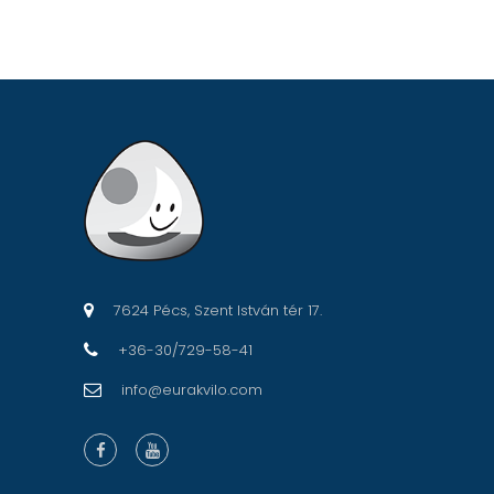
7624 Pécs, Szent István tér 17.
+36-30/729-58-41
info@eurakvilo.com