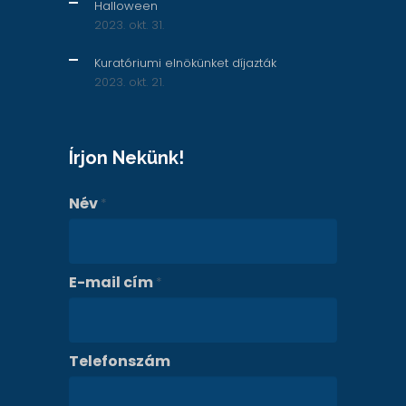
Halloween
2023. okt. 31.
Kuratóriumi elnökünket díjazták
2023. okt. 21.
Írjon Nekünk!
Név
*
E-mail cím
*
Telefonszám