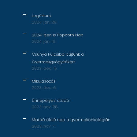
Legóztunk
2024. jan. 29.
2024-ben is Popcorn Nap
2024. jan. 19.
Csúnya Pulcsiba bújtunk a
Gyermekgyógyítókért
2023. dec. 15.
Mikulásozás
2023. dec. 6.
Ünnepélyes átadó
2023. nov. 28.
Mackó ölelő nap a gyermekonkológián
2023. nov. 7.